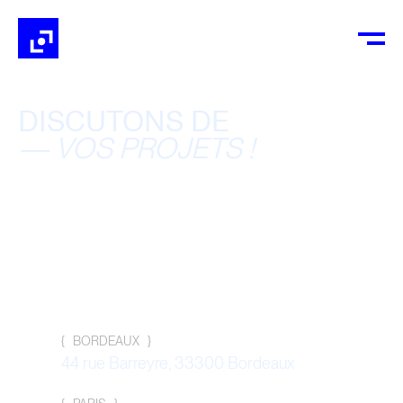
DISCUTONS DE
—
VOS PROJETS !
{   BORDEAUX   }
44 rue Barreyre, 33300 Bordeaux