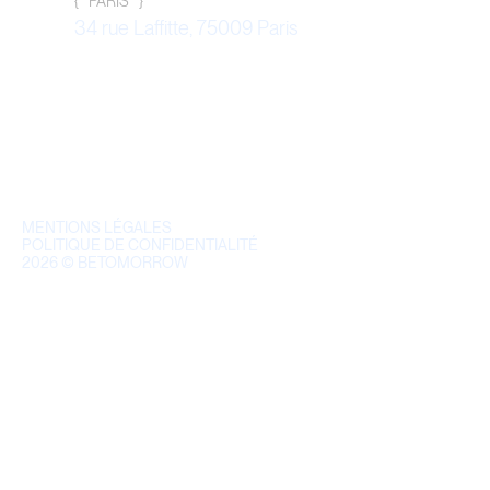
{   PARIS   }
34 rue Laffitte, 75009 Paris
MENTIONS LÉGALES
POLITIQUE DE CONFIDENTIALITÉ
2026
© BETOMORROW
T
o
u
t
r
e
f
u
s
e
r
T
o
u
t
a
c
c
e
p
t
e
r