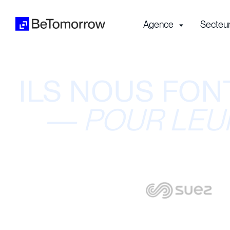
Agence
Secteu
ILS NOUS FON
—
POUR LEU