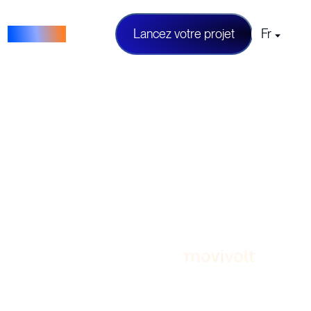
Parlons IA
L
a
n
c
e
z
v
o
t
r
e
p
r
o
j
e
t
Fr