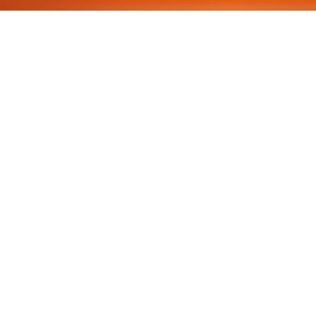
ACCOMPAGNER LA
TRANSFORMATION
NUMÉRIQUE DES
MOBILITÉS ET DES
TERRITOIRES
Opérateurs de transport, AOM, métropoles et 
collectivités pilotent aujourd’hui des 
écosystèmes numériques complexes : systèmes 
legacy empilés, multiplication des services 
digitaux, exigences de cybersécurité accrues, 
gouvernance data fragmentée, intégration 