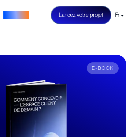
Parlons IA
L
a
n
c
e
z
v
o
t
r
e
p
r
o
j
e
t
Fr
E-BOOK