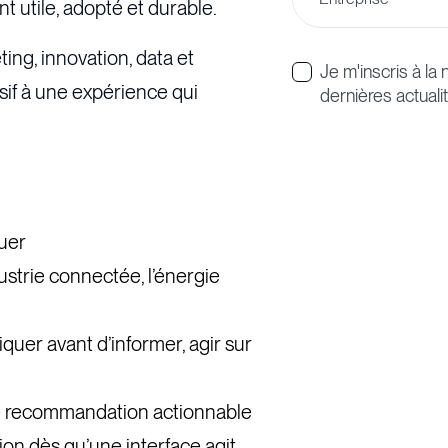
t utile, adopté et durable.
ting, innovation, data et
Je m'inscris à l
ssif à une expérience qui
dernières actualit
guer
dustrie connectée, l’énergie
iquer avant d’informer, agir sur
e recommandation actionnable
ion dès qu’une interface agit