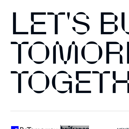
LET'S B
TOMO
TOGET