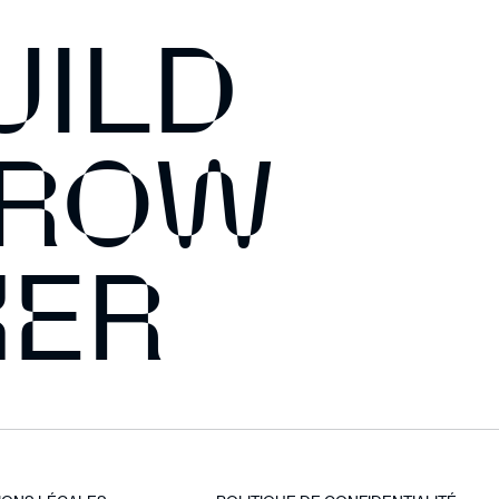
UILD
RROW
HER