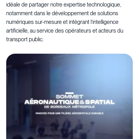
idéale de partager notre expertise technologique,
notamment dans le développement de solutions
numériques sur-mesure et intégrant l’intelligence
artificielle, au service des opérateurs et acteurs du
transport public.
T
o
u
t
r
e
f
u
s
e
r
T
o
u
t
a
c
c
e
p
t
e
r