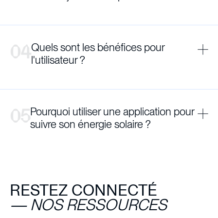
Quels sont les bénéfices pour
l'utilisateur ?
Meilleure compréhension de sa consommation
Pourquoi utiliser une application pour
d’énergie
suivre son énergie solaire ?
Optimisation de son installation solaire
Suivi en temps réel de ses performances
Gain en autonomie énergétique
Expérience simple et centralisée
RESTEZ CONNECTÉ
—
NOS RESSOURCES