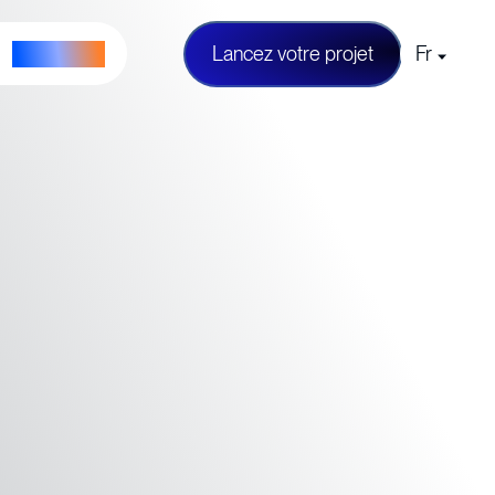
Parlons IA
L
a
n
c
e
z
v
o
t
r
e
p
r
o
j
e
t
Fr